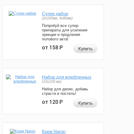
Супер набор
(2х160мг, 4х80мг)
Попробуй все супер
препараты для усиления
эрекции и продления
полового акта!
от 158
Р
Купить
Набор для влюбленных
(10х100 мг)
Набор для двоих, добавь
страсти в постель!
от 120
Р
Купить
Крем Naron