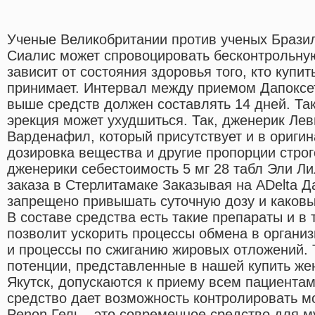
Ученые Великобритании против ученых Брази
Сиалис может спровоцировать бесконтрольну
зависит от состояния здоровья того, кто купи
принимает. Интервал между приемом Дапоксе
выше средств должен составлять 14 дней. Та
эрекция может ухудшиться. Так, дженерик Лев
Варденафил, который присутствует и в ориги
дозировка вещества и другие пропорции стро
дженерики себестоимость 5 мг 28 табл Эли Ли
заказа в Стерлитамаке Заказывая на ADelta Д
запрещено привышать суточную дозу и каковы
В составе средства есть такие препараты и в 
позволит ускорить процессы обмена в организ
и процессы по сжиганию жировых отложений.
потенции, представленные в нашей купить жен
Якутск, допускаются к приему всем пациентам
средство дает возможность контролировать м
Penon Гель - это современное средство для м