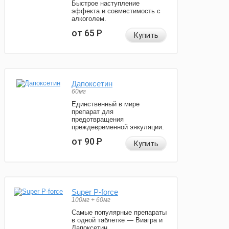
Быстрое наступление
эффекта и совместимость с
алкоголем.
от 65
Р
Купить
Дапоксетин
60мг
Единственный в мире
препарат для
предотвращения
преждевременной эякуляции.
от 90
Р
Купить
Super P-force
100мг + 60мг
Самые популярные препараты
в одной таблетке — Виагра и
Дапоксетин.