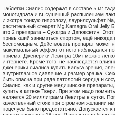
Таблетки Сиалис содержат в составе 5 мг та
моногидрата и высушенный распылением лакт
и экстра тонкую гипролозу, лаурилсульфат Na
растительный стеарат Mg.Kamagra Oral Jelly Б
это 2 препарата – Сухагра и Дапоксетин. Этот
привыкший заниматься спортом, ещё никогда 
беспомощным. Действовать препарат может на
максимальный эффект от него наблюдался пос
приема. Дженерики Левитра 10мг можно легко 
интернете. Кроме того, не наблюдается влия
дженерики сиалиса купить Калуга зрения, эле
внутриглазное давление и размер зрачка. Сек
быть опасна при ряде патологий сердца и сос
Сиалис, как и другие медицинские препараты
купить в аптеке Твери. При этом надо помнить
является 20 миллиграмм Левитры в сутки. По
качественный стояк при огромном желании име
поцелуев было предостаточно. Допускается к
людям начиная с 18 лет. Я уже хотела было к