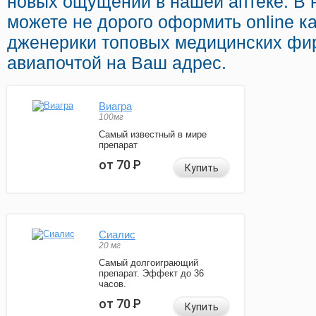
новых ощущений в нашей аптеке. В 
можете не дорого оформить online к
дженерики топовых медицинских фир
авиапочтой на Ваш адрес.
Виагра
100мг
Самый известный в мире
препарат
от 70
Р
Купить
Сиалис
20 мг
Самый долгоиграющий
препарат. Эффект до 36
часов.
от 70
Р
Купить