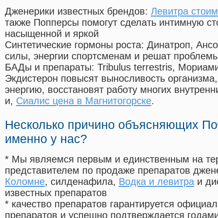
Дженерики известных брендов:
Левитра стоим
также Попперсы помогут сделать интимную с
насыщенной и яркой
Синтетические гормоны роста
: Динатроп, Анс
силы, энергии спортсменам и решат проблем
БАДы и препараты:
Tribulus terrestris, Мориа
Экдистерон повысят выносливость организма,
энергию, восстановят работу многих внутренн
и,
Сиалис цена в Магнитогорске
.
Несколько причино объясняющих По
именно у нас?
* Мы являемся первым и единственным на те
представителем по продаже препаратов дже
Коломне
, силденафила
,
Водка и левитра
и ди
известных препаратов
* качество препаратов гарантируется офици
препаратов и успешно подтверждается годам