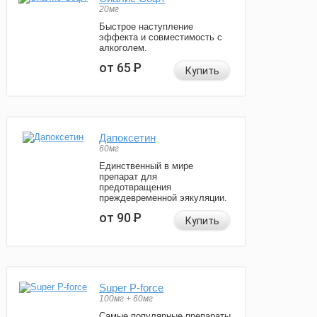
20мг
Быстрое наступление
эффекта и совместимость с
алкоголем.
от 65
Р
Купить
Дапоксетин
60мг
Единственный в мире
препарат для
предотвращения
преждевременной эякуляции.
от 90
Р
Купить
Super P-force
100мг + 60мг
Самые популярные препараты