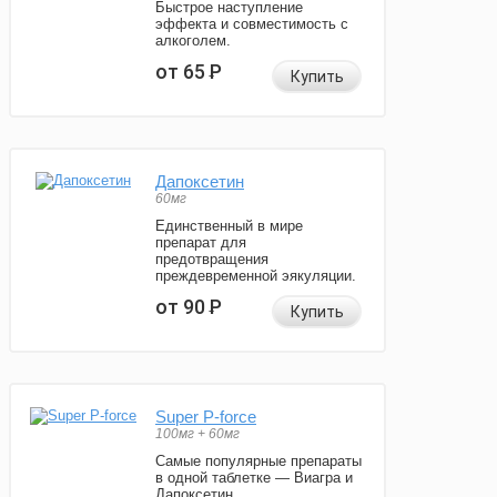
Быстрое наступление
эффекта и совместимость с
алкоголем.
от 65
Р
Купить
Дапоксетин
60мг
Единственный в мире
препарат для
предотвращения
преждевременной эякуляции.
от 90
Р
Купить
Super P-force
100мг + 60мг
Самые популярные препараты
в одной таблетке — Виагра и
Дапоксетин.