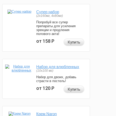
Супер набор
(2х160мг, 4х80мг)
Попробуй все супер
препараты для усиления
эрекции и продления
полового акта!
от 158
Р
Купить
Набор для влюбленных
(10х100 мг)
Набор для двоих, добавь
страсти в постель!
от 120
Р
Купить
Крем Naron