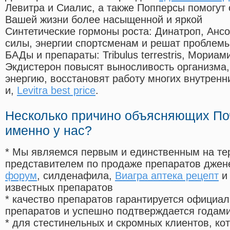
Левитра и Сиалис, а также Попперсы помогут
Вашей жизни более насыщенной и яркой
Синтетические гормоны роста
: Динатроп, Анс
силы, энергии спортсменам и решат проблем
БАДы и препараты:
Tribulus terrestris, Мориа
Экдистерон повысят выносливость организма,
энергию, восстановят работу многих внутренн
и,
Levitra best price
.
Несколько причино объясняющих По
именно у нас?
* Мы являемся первым и единственным на те
представителем по продаже препаратов дже
форум
, силденафила
,
Виагра аптека рецепт
и 
известных препаратов
* качество препаратов гарантируется офици
препаратов и успешно подтверждается годам
* для стестинельных и скромных клиентов, ко