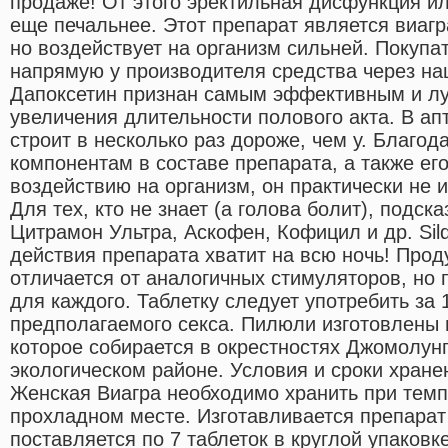
продаже! От этого эректильная дисфункция и
еще печальнее. Этот препарат является виагр
но воздействует на организм сильней. Покупа
напрямую у производителя средства через наш
Дапоксетин признан самым эффективным и л
увеличения длительности полового акта. В ап
строит в несколько раз дороже, чем у. Благо
компонентам в составе препарата, а также е
воздействию на организм, он практически не 
Для тех, кто не знает (а голова болит), подск
Цитрамон Ультра, Аскофен, Кофицил и др. Sild
действия препарата хватит на всю ночь! Прод
отличается от аналогичных стимуляторов, но 
для каждого. Таблетку следует употребить за 
предполагаемого секса. Пилюли изготовлены 
которое собирается в окрестностях Джомолун
экологическом районе. Условия и сроки хран
Женская Виагра необходимо хранить при темп
прохладном месте. Изготавливается препарат 
поставляется по 7 таблеток в круглой упаков