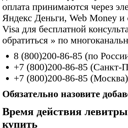
оплата принимаются через э
Яндекс Деньги, Web Money и с
Visa для бесплатной консуль
обратиться
»
по многоканаль
8
(800
)200-86-85
(
по Росси
+7
(800
)200-86-85
(
Санкт-П
+7
(800
)200-86-85
(
Москва)
Обязательно назовите доба
Время действия левитры 
купить