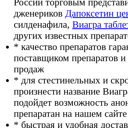
России торговым представ
дженериков
Дапоксетин цен
силденафила
,
Виагра табле
других известных препарат
* качество препаратов гар
поставщиком препаратов и
продаж
* для стестинельных и скр
произнести название Виагр
подойдет возможность ано
препаратан на нашем сайте
* быстрая и удобная доста