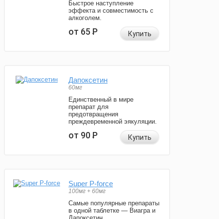
Быстрое наступление
эффекта и совместимость с
алкоголем.
от 65
Р
Купить
Дапоксетин
60мг
Единственный в мире
препарат для
предотвращения
преждевременной эякуляции.
от 90
Р
Купить
Super P-force
100мг + 60мг
Самые популярные препараты
в одной таблетке — Виагра и
Дапоксетин.