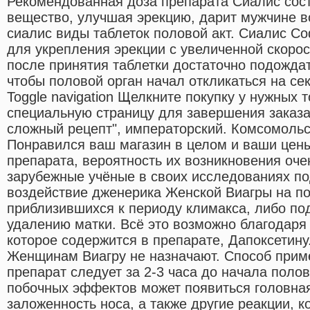
Рекомендованная доза препарата Сиалис сост
вещество, улучшая эрекцию, дарит мужчине 
сиалис виды таблеток половой акт. Сиалис Софт
для укрепления эрекции с увеличенной скорос
после принятия таблетки достаточно подождат
чтобы половой орган начал откликаться на се
Toggle navigation Щелкните покупку у нужных 
специальную страницу для завершения заказа
сложный рецепт", императорский. Комсомоль
Понравился ваш магазин в целом и ваши цен
препарата, вероятность их возникновения оче
зарубежные учёные в своих исследованиях п
воздействие дженерика Женской Виагры на п
приблизившихся к периоду климакса, либо по
удалению матки. Всё это возможно благодаря
которое содержится в препарате, Дапоксетину
Женщинам Виагру не назначают. Способ прим
препарат следует за 2-3 часа до начала полов
побочных эффектов может появиться головная
заложенность носа, а также другие реакции, к