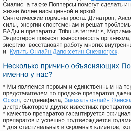
Сиалис, а также Попперсы помогут сделать и
жизни более насыщенной и яркой
Синтетические гормоны роста
: Динатроп, Анс
силы, энергии спортсменам и решат проблем
БАДы и препараты:
Tribulus terrestris, Мориа
Экдистерон повысят выносливость организма,
энергию, восстановят работу многих внутренн
и,
Купить Онлайн Дапоксетин Снежногрск
.
Несколько причино объясняющих По
именно у нас?
* Мы являемся первым и единственным на те
представителем по продаже препаратов дже
Оскол
, силденафила
,
Заказать онлайн Женск
дистрибьютором других известных препарато
* качество препаратов гарантируется офици
препаратов и успешно подтверждается годам
* для стестинельных и скромных клиентов, ко