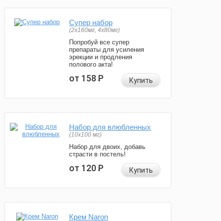
Супер набор
(2х160мг, 4х80мг)
Попробуй все супер
препараты для усиления
эрекции и продления
полового акта!
от 158
Р
Купить
Набор для влюбленных
(10х100 мг)
Набор для двоих, добавь
страсти в постель!
от 120
Р
Купить
Крем Naron