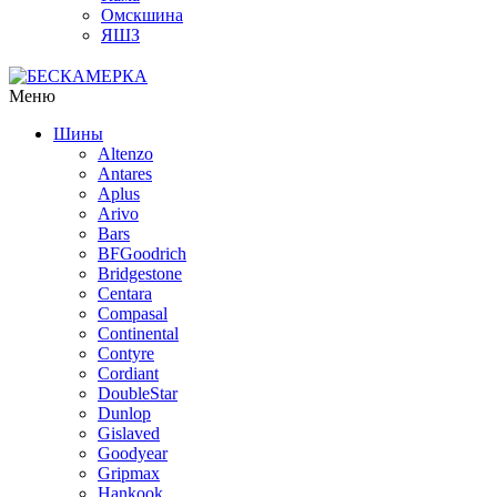
Омскшина
ЯШЗ
Меню
Шины
Altenzo
Antares
Aplus
Arivo
Bars
BFGoodrich
Bridgestone
Centara
Compasal
Continental
Contyre
Cordiant
DoubleStar
Dunlop
Gislaved
Goodyear
Gripmax
Hankook