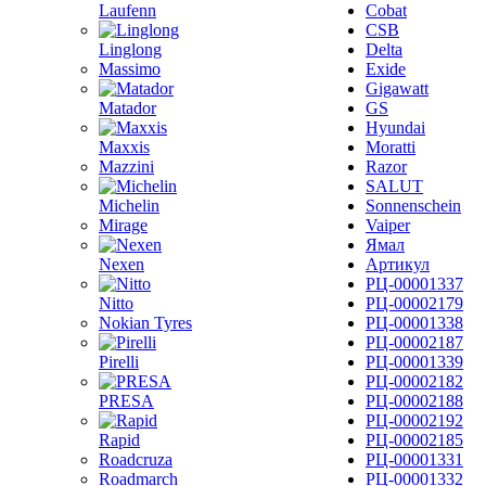
Laufenn
Cobat
CSB
Linglong
Delta
Massimo
Exide
Gigawatt
Matador
GS
Hyundai
Maxxis
Moratti
Mazzini
Razor
SALUT
Michelin
Sonnenschein
Mirage
Vaiper
Ямал
Nexen
Артикул
РЦ-00001337
Nitto
РЦ-00002179
Nokian Tyres
РЦ-00001338
РЦ-00002187
Pirelli
РЦ-00001339
РЦ-00002182
PRESA
РЦ-00002188
РЦ-00002192
Rapid
РЦ-00002185
Roadcruza
РЦ-00001331
Roadmarch
РЦ-00001332