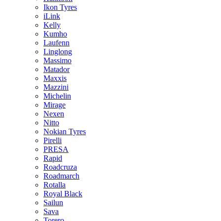
Ikon Tyres
iLink
Kelly
Kumho
Laufenn
Linglong
Massimo
Matador
Maxxis
Mazzini
Michelin
Mirage
Nexen
Nitto
Nokian Tyres
Pirelli
PRESA
Rapid
Roadcruza
Roadmarch
Rotalla
Royal Black
Sailun
Sava
Torero