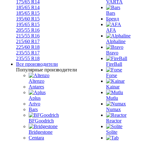
175/65 R14
VARTA
185/65 R14
185/65 R15
Bars
195/60 R15
Бренд
195/65 R15
205/55 R16
AFA
215/55 R16
215/60 R17
Alphaline
225/60 R18
235/55 R17
Bravo
235/55 R18
Все производители
FireBall
Популярные производители
Forse
Altenzo
Antares
Kainar
Aplus
Mutlu
Arivo
Bars
Numax
BFGoodrich
Reactor
Bridgestone
Solite
Centara