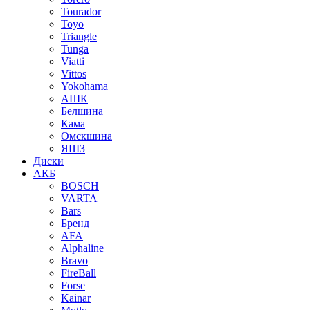
Tourador
Toyo
Triangle
Tunga
Viatti
Vittos
Yokohama
АШК
Белшина
Кама
Омскшина
ЯШЗ
Диски
АКБ
BOSCH
VARTA
Bars
Бренд
AFA
Alphaline
Bravo
FireBall
Forse
Kainar