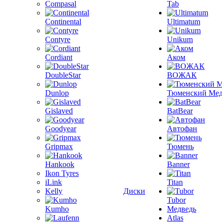
Compasal
Tab
Continental
Ultimatum
Contyre
Unikum
Cordiant
Аком
DoubleStar
ВОЖАК
Dunlop
Тюменский Мед
Gislaved
BatBear
Goodyear
Автофан
Gripmax
Тюмень
Hankook
Banner
Ikon Tyres
iLink
Titan
Kelly
Диски
Tubor
Kumho
Медведь
Atlas