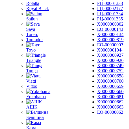
Rotalla
РЦ-00001333
Royal Black
РЦ-00002177
РЦ-00001334
Sailun
РЦ-00001335
Х0000000302
Sava
ЕО-00000143
Torero
Х0000000134
Tourador
Х0000000819
ЕО-00000003
Toyo
Х0000001044
Х0000000927
Triangle
Х0000000926
Х0000000749
Tunga
Х0000000752
Х0000000658
Viatti
Х0000000700
Vittos
Х0000000659
Х0000000660
Yokohama
Х0000000681
Х0000000662
АШК
Х0000000663
ЕО-00000062
Белшина
Кама