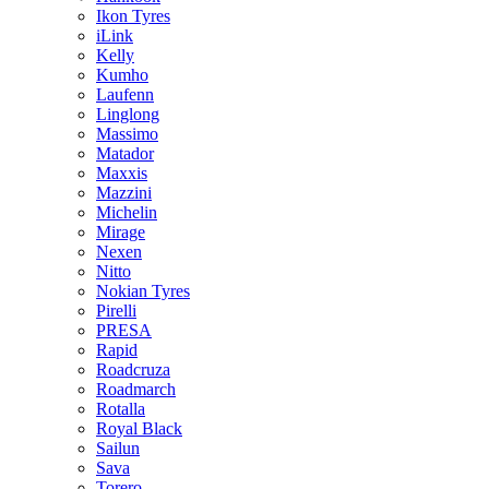
Ikon Tyres
iLink
Kelly
Kumho
Laufenn
Linglong
Massimo
Matador
Maxxis
Mazzini
Michelin
Mirage
Nexen
Nitto
Nokian Tyres
Pirelli
PRESA
Rapid
Roadcruza
Roadmarch
Rotalla
Royal Black
Sailun
Sava
Torero