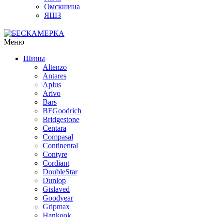
Омскшина
ЯШЗ
Меню
Шины
Altenzo
Antares
Aplus
Arivo
Bars
BFGoodrich
Bridgestone
Centara
Compasal
Continental
Contyre
Cordiant
DoubleStar
Dunlop
Gislaved
Goodyear
Gripmax
Hankook