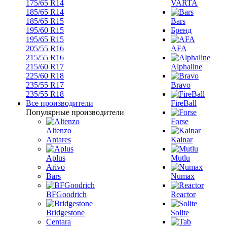
175/65 R14
VARTA
185/65 R14
185/65 R15
Bars
195/60 R15
Бренд
195/65 R15
205/55 R16
AFA
215/55 R16
215/60 R17
Alphaline
225/60 R18
235/55 R17
Bravo
235/55 R18
Все производители
FireBall
Популярные производители
Forse
Altenzo
Antares
Kainar
Aplus
Mutlu
Arivo
Bars
Numax
BFGoodrich
Reactor
Bridgestone
Solite
Centara