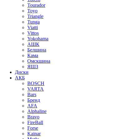
Tourador
Toyo
Triangle
Tunga
Viatti
Vittos
Yokohama
АШК
Белшина
Кама
Омскшина
ЯШЗ
Диски
АКБ
BOSCH
VARTA
Bars
Бренд
AFA
Alphaline
Bravo
FireBall
Forse
Kainar