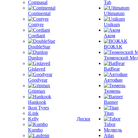
Compasal
Tab
Continental
Ultimatum
Contyre
Unikum
Cordiant
Аком
DoubleStar
ВОЖАК
Dunlop
Тюменский Мед
Gislaved
BatBear
Goodyear
Автофан
Gripmax
Тюмень
Hankook
Banner
Ikon Tyres
iLink
Titan
Kelly
Диски
Tubor
Kumho
Медведь
Atlas