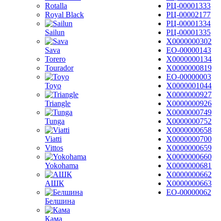
Rotalla
РЦ-00001333
Royal Black
РЦ-00002177
РЦ-00001334
Sailun
РЦ-00001335
Х0000000302
Sava
ЕО-00000143
Torero
Х0000000134
Tourador
Х0000000819
ЕО-00000003
Toyo
Х0000001044
Х0000000927
Triangle
Х0000000926
Х0000000749
Tunga
Х0000000752
Х0000000658
Viatti
Х0000000700
Vittos
Х0000000659
Х0000000660
Yokohama
Х0000000681
Х0000000662
АШК
Х0000000663
ЕО-00000062
Белшина
Кама