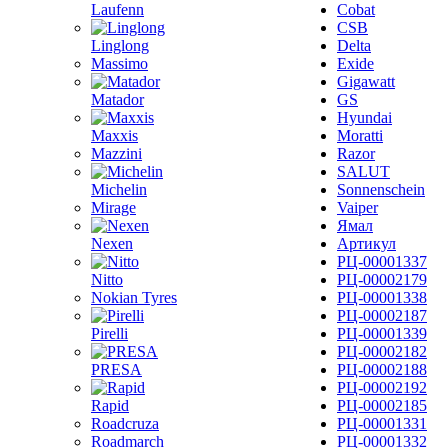
Laufenn
Cobat
CSB
Linglong
Delta
Massimo
Exide
Gigawatt
Matador
GS
Hyundai
Maxxis
Moratti
Mazzini
Razor
SALUT
Michelin
Sonnenschein
Mirage
Vaiper
Ямал
Nexen
Артикул
РЦ-00001337
Nitto
РЦ-00002179
Nokian Tyres
РЦ-00001338
РЦ-00002187
Pirelli
РЦ-00001339
РЦ-00002182
PRESA
РЦ-00002188
РЦ-00002192
Rapid
РЦ-00002185
Roadcruza
РЦ-00001331
Roadmarch
РЦ-00001332