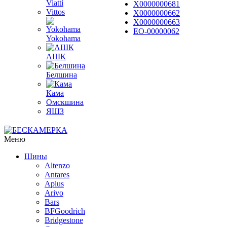
Viatti
Х0000000681
Vittos
Х0000000662
Х0000000663
ЕО-00000062
Yokohama
АШК
Белшина
Кама
Омскшина
ЯШЗ
Меню
Шины
Altenzo
Antares
Aplus
Arivo
Bars
BFGoodrich
Bridgestone