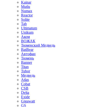
Kainar
Mutlu
Numax
Reactor
Solite
Tab
Ultimatum
Unikum
Аком
ВОЖАК
Тюменский Медведь
BatBear
Автофан
Тюмень
Banner
Titan
Tubor
Медведь
Atlas
Cobat
CSB
Delta
Exide
Gigawatt
GS