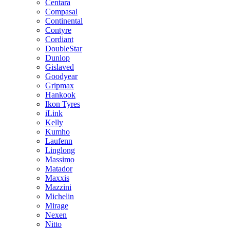
Centara
Compasal
Continental
Contyre
Cordiant
DoubleStar
Dunlop
Gislaved
Goodyear
Gripmax
Hankook
Ikon Tyres
iLink
Kelly
Kumho
Laufenn
Linglong
Massimo
Matador
Maxxis
Mazzini
Michelin
Mirage
Nexen
Nitto