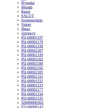
Hyundai
Moratti
Razor
SALUT
Sonnenschein
Vaiper
Ямал
Артикул
РЦ-00001337
РЦ-00002179
РЦ-00001338
РЦ-00002187
РЦ-00001339
РЦ-00002182
РЦ-00002188
РЦ-00002192
РЦ-00002185
РЦ-00001331
РЦ-00001332
РЦ-00001333
РЦ-00002177
РЦ-00001334
РЦ-00001335
Х0000000302
ЕО-00000143