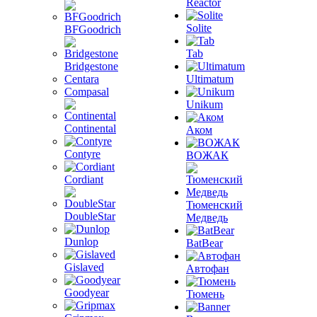
Reactor
Solite
BFGoodrich
Tab
Bridgestone
Centara
Ultimatum
Compasal
Unikum
Continental
Аком
Contyre
ВОЖАК
Cordiant
Тюменский
DoubleStar
Медведь
Dunlop
BatBear
Gislaved
Автофан
Goodyear
Тюмень