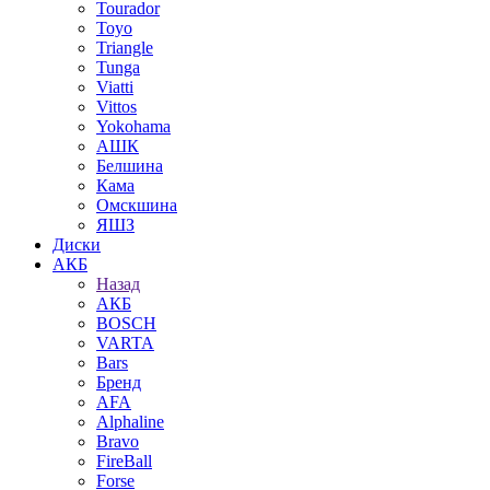
Tourador
Toyo
Triangle
Tunga
Viatti
Vittos
Yokohama
АШК
Белшина
Кама
Омскшина
ЯШЗ
Диски
АКБ
Назад
АКБ
BOSCH
VARTA
Bars
Бренд
AFA
Alphaline
Bravo
FireBall
Forse