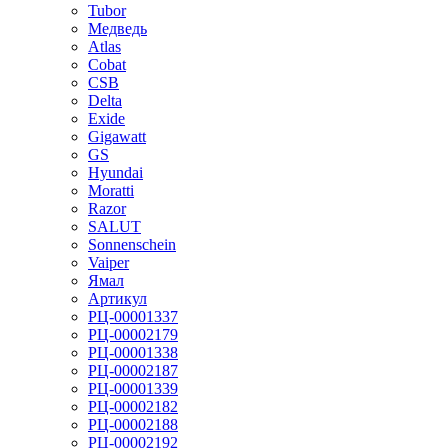
Tubor
Медведь
Atlas
Cobat
CSB
Delta
Exide
Gigawatt
GS
Hyundai
Moratti
Razor
SALUT
Sonnenschein
Vaiper
Ямал
Артикул
РЦ-00001337
РЦ-00002179
РЦ-00001338
РЦ-00002187
РЦ-00001339
РЦ-00002182
РЦ-00002188
РЦ-00002192