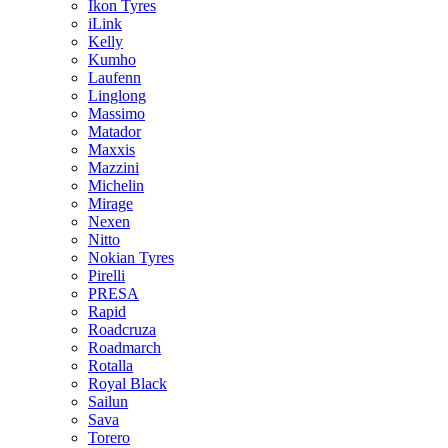
Ikon Tyres
iLink
Kelly
Kumho
Laufenn
Linglong
Massimo
Matador
Maxxis
Mazzini
Michelin
Mirage
Nexen
Nitto
Nokian Tyres
Pirelli
PRESA
Rapid
Roadcruza
Roadmarch
Rotalla
Royal Black
Sailun
Sava
Torero