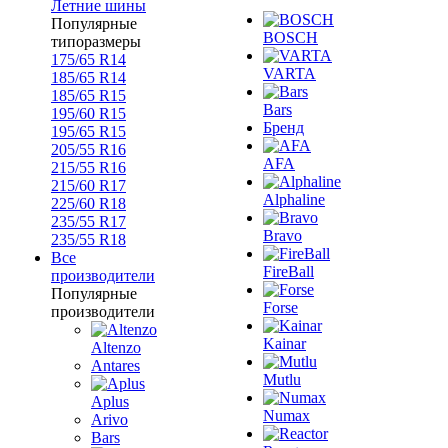
Летние шины
Популярные
BOSCH
типоразмеры
175/65 R14
VARTA
185/65 R14
185/65 R15
Bars
195/60 R15
Бренд
195/65 R15
205/55 R16
AFA
215/55 R16
215/60 R17
Alphaline
225/60 R18
235/55 R17
Bravo
235/55 R18
Все
FireBall
производители
Популярные
Forse
производители
Kainar
Altenzo
Antares
Mutlu
Aplus
Numax
Arivo
Bars