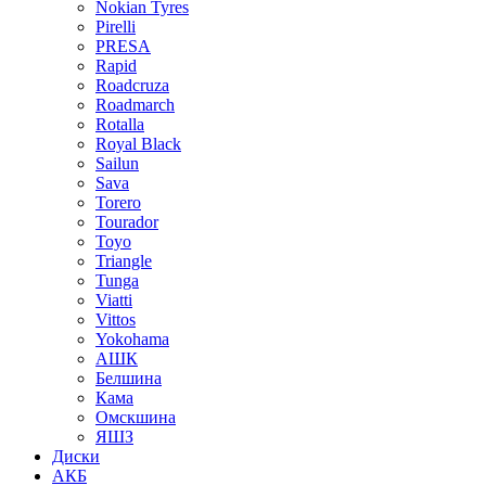
Nokian Tyres
Pirelli
PRESA
Rapid
Roadcruza
Roadmarch
Rotalla
Royal Black
Sailun
Sava
Torero
Tourador
Toyo
Triangle
Tunga
Viatti
Vittos
Yokohama
АШК
Белшина
Кама
Омскшина
ЯШЗ
Диски
АКБ