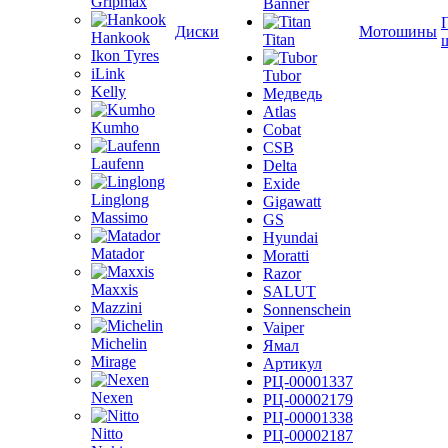
Gripmax
Banner
Диски
Мотошины
Hankook
Titan
Ikon Tyres
iLink
Tubor
Kelly
Медведь
Atlas
Kumho
Cobat
CSB
Laufenn
Delta
Exide
Linglong
Gigawatt
Massimo
GS
Hyundai
Matador
Moratti
Razor
Maxxis
SALUT
Mazzini
Sonnenschein
Vaiper
Michelin
Ямал
Mirage
Артикул
РЦ-00001337
Nexen
РЦ-00002179
РЦ-00001338
Nitto
РЦ-00002187