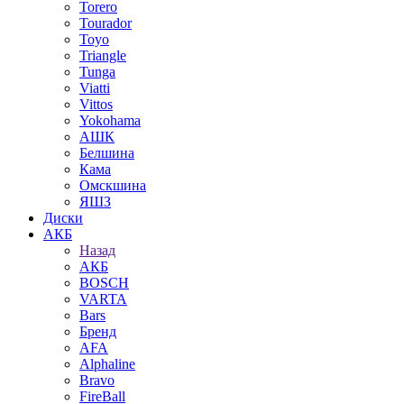
Torero
Tourador
Toyo
Triangle
Tunga
Viatti
Vittos
Yokohama
АШК
Белшина
Кама
Омскшина
ЯШЗ
Диски
АКБ
Назад
АКБ
BOSCH
VARTA
Bars
Бренд
AFA
Alphaline
Bravo
FireBall