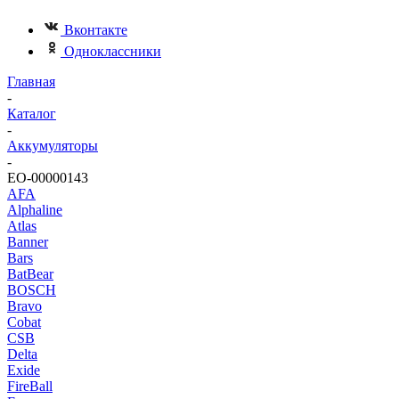
Вконтакте
Одноклассники
Главная
-
Каталог
-
Аккумуляторы
-
ЕО-00000143
AFA
Alphaline
Atlas
Banner
Bars
BatBear
BOSCH
Bravo
Cobat
CSB
Delta
Exide
FireBall