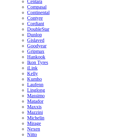
Centara
Compasal
Continental
Contyre
Cordiant
DoubleStar
Dunlop
Gislaved
Goodyear
Gripmax
Hankook
Ikon Tyres
iLink
Kelly
Kumho
Laufenn
Linglong
Massimo
Matador
Maxxis
Mazzini
Michelin
Mirage
Nexen
Nitto