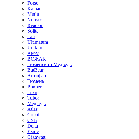
Forse
Kainar
Mutlu
Numax
Reactor
Solite
Tab
Ultimatum
Unikum
Аком
ВОЖАК
Тюменский Медведь
BatBear
Автофан
Тюмень
Banner
Titan
Tubor
Медведь
Atlas
Cobat
CSB
Delta
Exide
Gigawatt