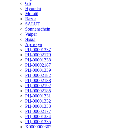
GS
Hyundai
Moratti
Razor
SALUT
Sonnenschein
Vaiper
Ямал
Артикул
РЦ-00001337
РЦ-00002179
РЦ-00001338
РЦ-00002187
РЦ-00001339
РЦ-00002182
РЦ-00002188
РЦ-00002192
РЦ-00002185
РЦ-00001331
РЦ-00001332
РЦ-00001333
РЦ-00002177
РЦ-00001334
РЦ-00001335
Х0000000302