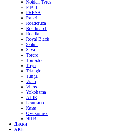
Nokian Tyres
Pirelli
PRESA
Rapid
Roadcruza
Roadmarch
Rotalla
Royal Black
Sailun
Sava
Torero
Tourador
Toyo
Triangle
Tunga
Viatti
Vittos
Yokohama
АШК
Белшина
Кама
Омскшина
ЯШЗ
Диски
АКБ