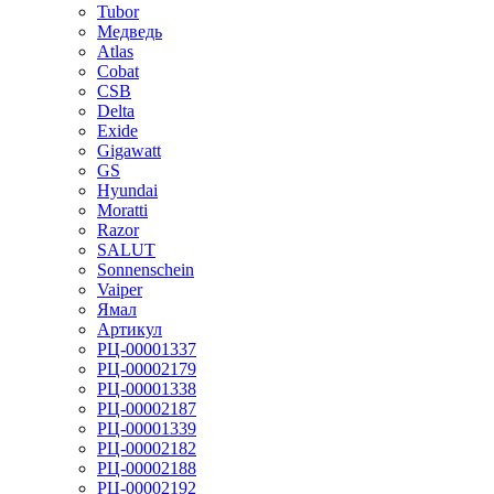
Tubor
Медведь
Atlas
Cobat
CSB
Delta
Exide
Gigawatt
GS
Hyundai
Moratti
Razor
SALUT
Sonnenschein
Vaiper
Ямал
Артикул
РЦ-00001337
РЦ-00002179
РЦ-00001338
РЦ-00002187
РЦ-00001339
РЦ-00002182
РЦ-00002188
РЦ-00002192