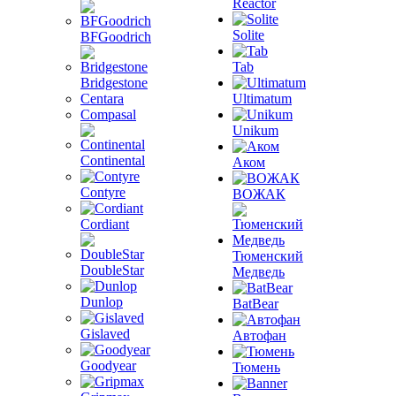
Reactor
Solite
BFGoodrich
Tab
Bridgestone
Centara
Ultimatum
Compasal
Unikum
Continental
Аком
Contyre
ВОЖАК
Cordiant
Тюменский
DoubleStar
Медведь
Dunlop
BatBear
Gislaved
Автофан
Goodyear
Тюмень