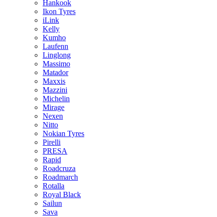
Hankook
Ikon Tyres
iLink
Kelly
Kumho
Laufenn
Linglong
Massimo
Matador
Maxxis
Mazzini
Michelin
Mirage
Nexen
Nitto
Nokian Tyres
Pirelli
PRESA
Rapid
Roadcruza
Roadmarch
Rotalla
Royal Black
Sailun
Sava