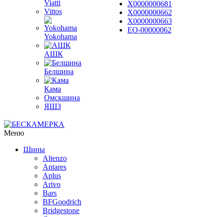
Viatti
Х0000000681
Vittos
Х0000000662
Х0000000663
ЕО-00000062
Yokohama
АШК
Белшина
Кама
Омскшина
ЯШЗ
Меню
Шины
Altenzo
Antares
Aplus
Arivo
Bars
BFGoodrich
Bridgestone