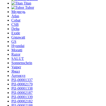
Titan
Tubor
Медведь
Atlas
Cobat
CSB
Delta
Exide
Gigawatt
GS
Hyundai
Moratti
Razor
SALUT
Sonnenschein
Vaiper
Ямал
Артикул
РЦ-00001337
РЦ-00002179
РЦ-00001338
РЦ-00002187
РЦ-00001339
РЦ-00002182
РЦ-00002188