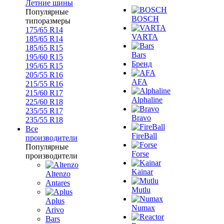
Летние шины
Популярные
BOSCH
типоразмеры
175/65 R14
VARTA
185/65 R14
185/65 R15
Bars
195/60 R15
Бренд
195/65 R15
205/55 R16
AFA
215/55 R16
215/60 R17
Alphaline
225/60 R18
235/55 R17
Bravo
235/55 R18
Все
FireBall
производители
Популярные
Forse
производители
Kainar
Altenzo
Antares
Mutlu
Aplus
Numax
Arivo
Bars