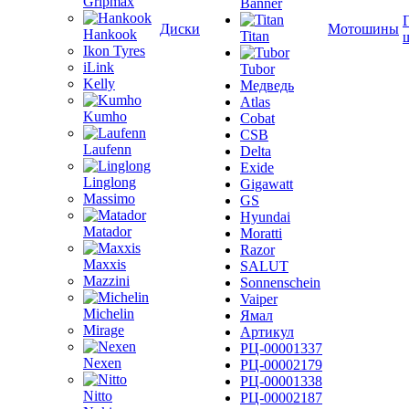
Gripmax
Banner
Диски
Мотошины
Hankook
Titan
Ikon Tyres
iLink
Tubor
Kelly
Медведь
Atlas
Kumho
Cobat
CSB
Laufenn
Delta
Exide
Linglong
Gigawatt
Massimo
GS
Hyundai
Matador
Moratti
Razor
Maxxis
SALUT
Mazzini
Sonnenschein
Vaiper
Michelin
Ямал
Mirage
Артикул
РЦ-00001337
Nexen
РЦ-00002179
РЦ-00001338
Nitto
РЦ-00002187