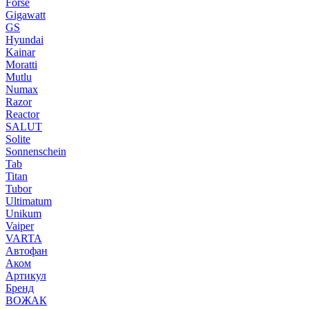
Forse
Gigawatt
GS
Hyundai
Kainar
Moratti
Mutlu
Numax
Razor
Reactor
SALUT
Solite
Sonnenschein
Tab
Titan
Tubor
Ultimatum
Unikum
Vaiper
VARTA
Автофан
Аком
Артикул
Бренд
ВОЖАК