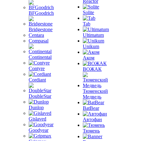
Reactor
Solite
BFGoodrich
Tab
Bridgestone
Centara
Ultimatum
Compasal
Unikum
Continental
Аком
Contyre
ВОЖАК
Cordiant
Тюменский
DoubleStar
Медведь
Dunlop
BatBear
Gislaved
Автофан
Goodyear
Тюмень