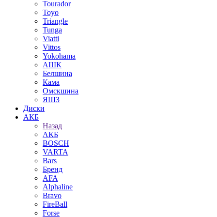
Tourador
Toyo
Triangle
Tunga
Viatti
Vittos
Yokohama
АШК
Белшина
Кама
Омскшина
ЯШЗ
Диски
АКБ
Назад
АКБ
BOSCH
VARTA
Bars
Бренд
AFA
Alphaline
Bravo
FireBall
Forse