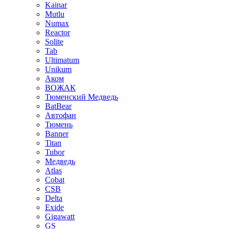
Kainar
Mutlu
Numax
Reactor
Solite
Tab
Ultimatum
Unikum
Аком
ВОЖАК
Тюменский Медведь
BatBear
Автофан
Тюмень
Banner
Titan
Tubor
Медведь
Atlas
Cobat
CSB
Delta
Exide
Gigawatt
GS