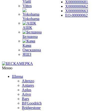
Viatti
Х0000000681
Vittos
Х0000000662
Х0000000663
ЕО-00000062
Yokohama
АШК
Белшина
Кама
Омскшина
ЯШЗ
Меню
Шины
Altenzo
Antares
Aplus
Arivo
Bars
BFGoodrich
Bridgestone