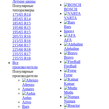
Летние шины
Популярные
BOSCH
типоразмеры
175/65 R14
VARTA
185/65 R14
185/65 R15
Bars
195/60 R15
Бренд
195/65 R15
205/55 R16
AFA
215/55 R16
215/60 R17
Alphaline
225/60 R18
235/55 R17
Bravo
235/55 R18
Все
FireBall
производители
Популярные
Forse
производители
Kainar
Altenzo
Antares
Mutlu
Aplus
Numax
Arivo
Bars