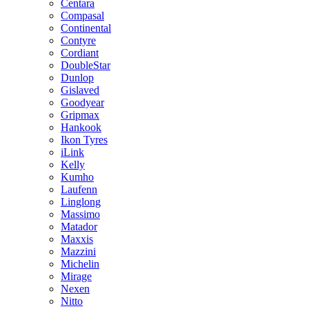
Centara
Compasal
Continental
Contyre
Cordiant
DoubleStar
Dunlop
Gislaved
Goodyear
Gripmax
Hankook
Ikon Tyres
iLink
Kelly
Kumho
Laufenn
Linglong
Massimo
Matador
Maxxis
Mazzini
Michelin
Mirage
Nexen
Nitto