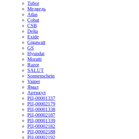
Tubor
Медведь
Atlas
Cobat
CSB
Delta
Exide
Gigawatt
GS
Hyundai
Moratti
Razor
SALUT
Sonnenschein
Vaiper
Ямал
Артикул
РЦ-00001337
РЦ-00002179
РЦ-00001338
РЦ-00002187
РЦ-00001339
РЦ-00002182
РЦ-00002188
РЦ-00002192