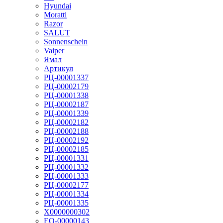
Hyundai
Moratti
Razor
SALUT
Sonnenschein
Vaiper
Ямал
Артикул
РЦ-00001337
РЦ-00002179
РЦ-00001338
РЦ-00002187
РЦ-00001339
РЦ-00002182
РЦ-00002188
РЦ-00002192
РЦ-00002185
РЦ-00001331
РЦ-00001332
РЦ-00001333
РЦ-00002177
РЦ-00001334
РЦ-00001335
Х0000000302
ЕО-00000143