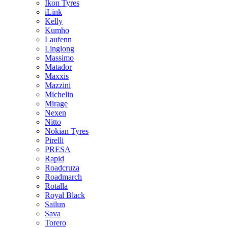
Ikon Tyres
iLink
Kelly
Kumho
Laufenn
Linglong
Massimo
Matador
Maxxis
Mazzini
Michelin
Mirage
Nexen
Nitto
Nokian Tyres
Pirelli
PRESA
Rapid
Roadcruza
Roadmarch
Rotalla
Royal Black
Sailun
Sava
Torero