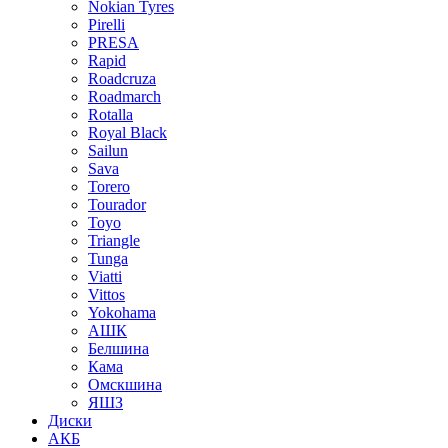
Nokian Tyres
Pirelli
PRESA
Rapid
Roadcruza
Roadmarch
Rotalla
Royal Black
Sailun
Sava
Torero
Tourador
Toyo
Triangle
Tunga
Viatti
Vittos
Yokohama
АШК
Белшина
Кама
Омскшина
ЯШЗ
Диски
АКБ