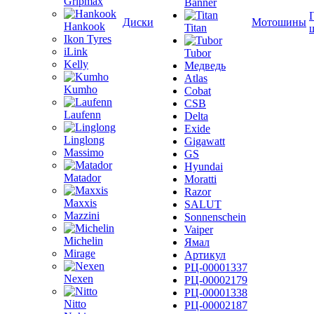
Gripmax
Banner
Диски
Мотошины
Hankook
Titan
Ikon Tyres
iLink
Tubor
Kelly
Медведь
Atlas
Kumho
Cobat
CSB
Laufenn
Delta
Exide
Linglong
Gigawatt
Massimo
GS
Hyundai
Matador
Moratti
Razor
Maxxis
SALUT
Mazzini
Sonnenschein
Vaiper
Michelin
Ямал
Mirage
Артикул
РЦ-00001337
Nexen
РЦ-00002179
РЦ-00001338
Nitto
РЦ-00002187