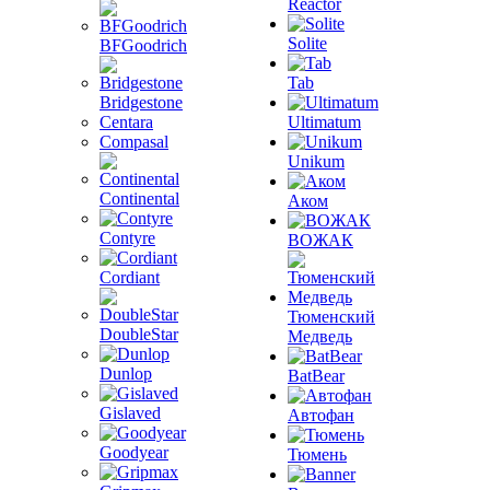
Reactor
Solite
BFGoodrich
Tab
Bridgestone
Centara
Ultimatum
Compasal
Unikum
Continental
Аком
Contyre
ВОЖАК
Cordiant
Тюменский
DoubleStar
Медведь
Dunlop
BatBear
Gislaved
Автофан
Goodyear
Тюмень