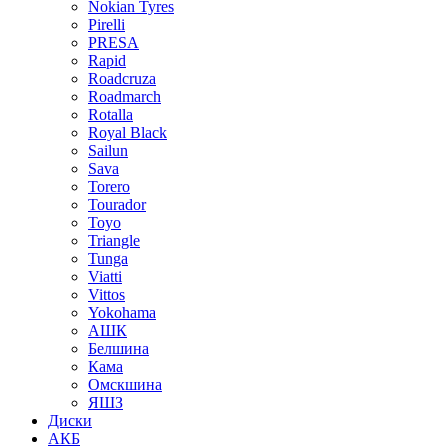
Nokian Tyres
Pirelli
PRESA
Rapid
Roadcruza
Roadmarch
Rotalla
Royal Black
Sailun
Sava
Torero
Tourador
Toyo
Triangle
Tunga
Viatti
Vittos
Yokohama
АШК
Белшина
Кама
Омскшина
ЯШЗ
Диски
АКБ