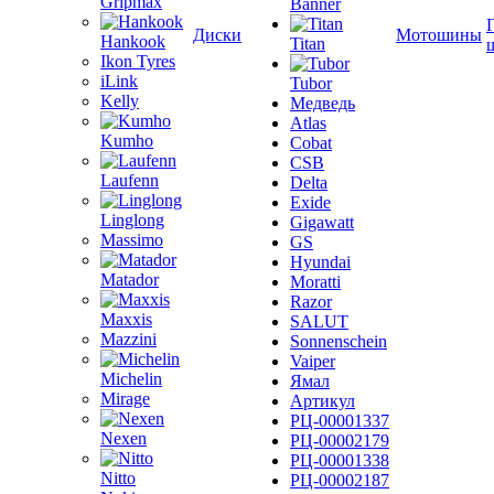
Gripmax
Banner
Диски
Мотошины
Hankook
Titan
Ikon Tyres
iLink
Tubor
Kelly
Медведь
Atlas
Kumho
Cobat
CSB
Laufenn
Delta
Exide
Linglong
Gigawatt
Massimo
GS
Hyundai
Matador
Moratti
Razor
Maxxis
SALUT
Mazzini
Sonnenschein
Vaiper
Michelin
Ямал
Mirage
Артикул
РЦ-00001337
Nexen
РЦ-00002179
РЦ-00001338
Nitto
РЦ-00002187