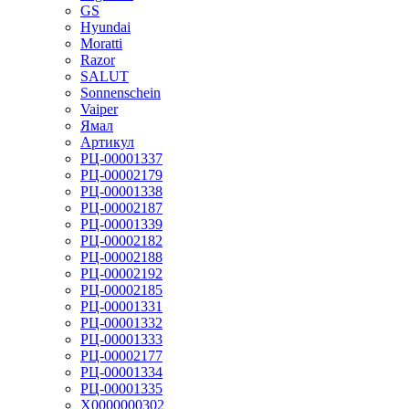
GS
Hyundai
Moratti
Razor
SALUT
Sonnenschein
Vaiper
Ямал
Артикул
РЦ-00001337
РЦ-00002179
РЦ-00001338
РЦ-00002187
РЦ-00001339
РЦ-00002182
РЦ-00002188
РЦ-00002192
РЦ-00002185
РЦ-00001331
РЦ-00001332
РЦ-00001333
РЦ-00002177
РЦ-00001334
РЦ-00001335
Х0000000302