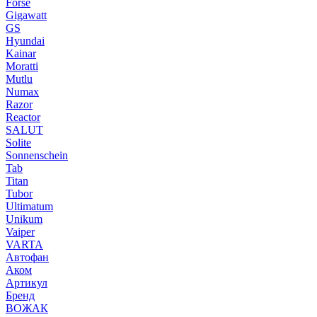
Forse
Gigawatt
GS
Hyundai
Kainar
Moratti
Mutlu
Numax
Razor
Reactor
SALUT
Solite
Sonnenschein
Tab
Titan
Tubor
Ultimatum
Unikum
Vaiper
VARTA
Автофан
Аком
Артикул
Бренд
ВОЖАК