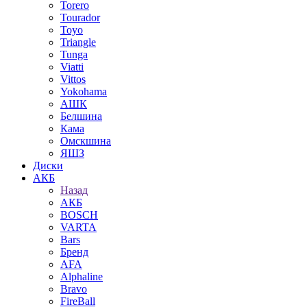
Torero
Tourador
Toyo
Triangle
Tunga
Viatti
Vittos
Yokohama
АШК
Белшина
Кама
Омскшина
ЯШЗ
Диски
АКБ
Назад
АКБ
BOSCH
VARTA
Bars
Бренд
AFA
Alphaline
Bravo
FireBall