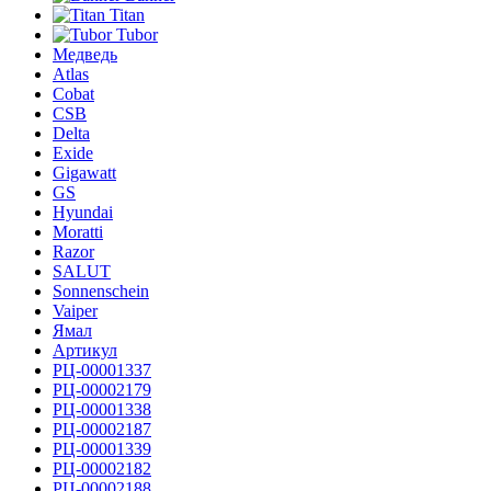
Titan
Tubor
Медведь
Atlas
Cobat
CSB
Delta
Exide
Gigawatt
GS
Hyundai
Moratti
Razor
SALUT
Sonnenschein
Vaiper
Ямал
Артикул
РЦ-00001337
РЦ-00002179
РЦ-00001338
РЦ-00002187
РЦ-00001339
РЦ-00002182
РЦ-00002188