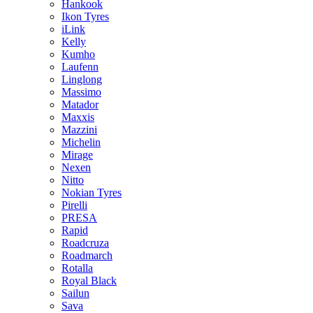
Hankook
Ikon Tyres
iLink
Kelly
Kumho
Laufenn
Linglong
Massimo
Matador
Maxxis
Mazzini
Michelin
Mirage
Nexen
Nitto
Nokian Tyres
Pirelli
PRESA
Rapid
Roadcruza
Roadmarch
Rotalla
Royal Black
Sailun
Sava