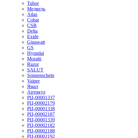
Tubor
Медведь
Atlas
Cobat
CSB
Delta
Exide
Gigawatt
GS
Hyundai
Moratti
Razor
SALUT
Sonnenschein
Vaiper
Ямал
Артикул
РЦ-00001337
РЦ-00002179
РЦ-00001338
РЦ-00002187
РЦ-00001339
РЦ-00002182
РЦ-00002188
РЦ-00002192