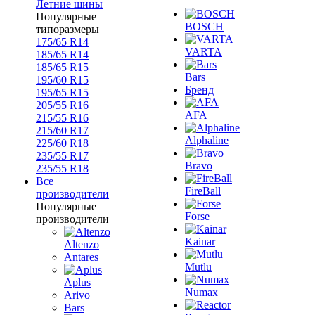
Летние шины
Популярные
BOSCH
типоразмеры
175/65 R14
VARTA
185/65 R14
185/65 R15
Bars
195/60 R15
Бренд
195/65 R15
205/55 R16
AFA
215/55 R16
215/60 R17
Alphaline
225/60 R18
235/55 R17
Bravo
235/55 R18
Все
FireBall
производители
Популярные
Forse
производители
Kainar
Altenzo
Antares
Mutlu
Aplus
Numax
Arivo
Bars