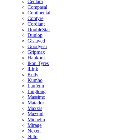
Centara
Compasal
Continental
Contyre
Cordiant
DoubleStar
Dunlop
Gislaved
Goodyear
Gripmax
Hankook
Ikon Tyres
iLink
Kelly
Kumho
Laufenn
Linglong
Massimo
Matador
Maxxis
Mazzini
Michelin
Mirage
Nexen
Nitto