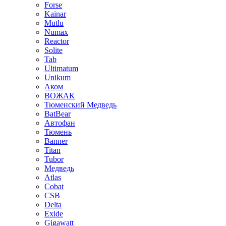
Forse
Kainar
Mutlu
Numax
Reactor
Solite
Tab
Ultimatum
Unikum
Аком
ВОЖАК
Тюменский Медведь
BatBear
Автофан
Тюмень
Banner
Titan
Tubor
Медведь
Atlas
Cobat
CSB
Delta
Exide
Gigawatt