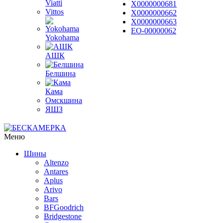
Viatti
Х0000000681
Vittos
Х0000000662
Х0000000663
ЕО-00000062
Yokohama
АШК
Белшина
Кама
Омскшина
ЯШЗ
Меню
Шины
Altenzo
Antares
Aplus
Arivo
Bars
BFGoodrich
Bridgestone