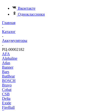
Вконтакте
Одноклассники
Главная
-
Каталог
-
Аккумуляторы
-
РЦ-00002182
AFA
Alphaline
Atlas
Banner
Bars
BatBear
BOSCH
Bravo
Cobat
CSB
Delta
Exide
FireBall